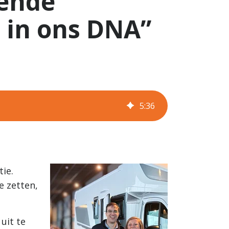
kende
 in ons DNA”
5
:
36
tie.
e zetten,
uit te