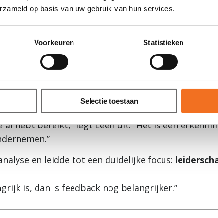
erzameld op basis van uw gebruik van hun services.
et vandaag gedeeld en gedragen worden door een g
m werd het belangrijk om de cultuur bewuster vorm 
Voorkeuren
Statistieken
er: een keuze, geen eindpunt
ver” speelde daarin een belangrijke rol. Niet als ei
Selectie toestaan
atie.
je al hebt bereikt,” legt Leen uit. “Het is een erken
ndernemen.”
nalyse en leidde tot een duidelijke focus:
leidersch
grijk is, dan is feedback nog belangrijker.”