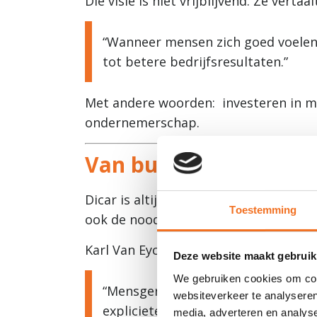
Die visie is niet vrijblijvend. Ze vertaa
“Wanneer mensen zich goed voelen,
tot betere bedrijfsresultaten.”
Met andere woorden:
investeren in 
ondernemerschap.
Van buikgevoel naar d
Dicar is altijd een familiebedrijf ge
Toestemming
ook de nood aan meer structuur en ex
Karl Van Eyck beschrijft die evolutie t
Deze website maakt gebruik
We gebruiken cookies om cont
“Mensgericht werken zat altijd al 
websiteverkeer te analyseren
explicieter maken.”
media, adverteren en analys