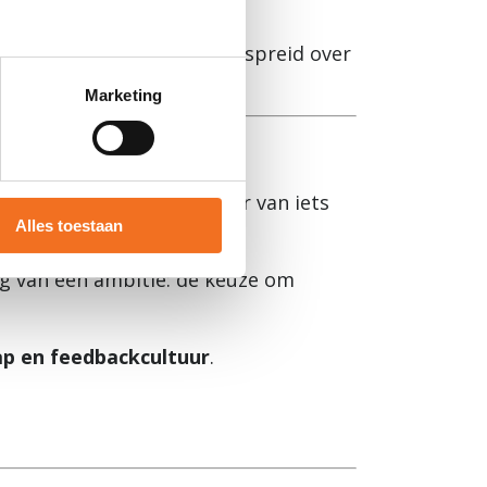
rotere groep mensen, verspreid over
te geven.
Marketing
nddoel, maar als versneller van iets
Alles toestaan
ning van een ambitie: de keuze om
ap en feedbackcultuur
.