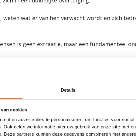
lt zich in een duidelijke overtuiging:
 weten wat er van hen verwacht wordt en zich betro
mensen is geen extraatje, maar een fundamenteel o
uidelijke structuur
weest waar menselijkheid centraal stond. Maar met de
Details
pliciete keuzes.
reffend:
 van cookies
ent en advertenties te personaliseren, om functies voor social
in ons DNA. Wat we vandaag doen, is dat vertalen naa
. Ook delen we informatie over uw gebruik van onze site met on
e. Deze partners kunnen deze gegevens combineren met andere i