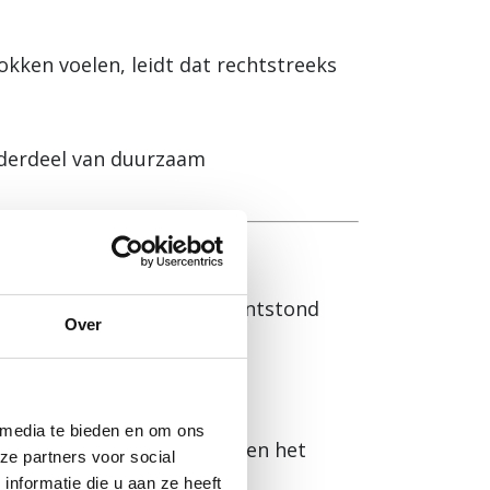
kken voelen, leidt dat rechtstreeks
nderdeel van duurzaam
 groei van de organisatie ontstond
Over
 media te bieden en om ons
r een duidelijke structuur en het
ze partners voor social
nformatie die u aan ze heeft