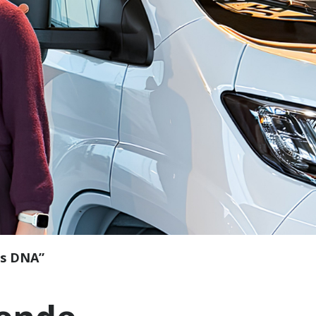
ns DNA”