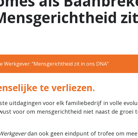
omes als Baanbre
ensgerichtheid zit
 Werkgever: “Mensgerichtheid zit in ons DNA”
selijke te verliezen.
te uitdagingen voor elk familiebedrijf in volle evolu
wust voor om mensgerichtheid niet naast de groei t
Werkgever
dan ook geen eindpunt of trofee om mee 