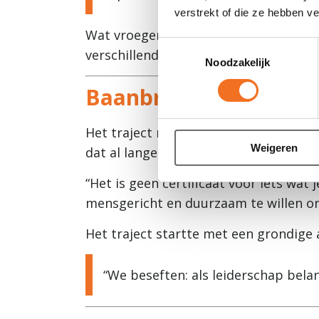
verstrekt of die ze hebben v
Wat vroeger vanzelfsprekend was, mo
Toestemmingsselectie
verschillende vestigingen. Net daaro
Noodzakelijk
Baanbrekende Werkgev
Het traject rond “Baanbrekende Werkge
Weigeren
dat al langer leefde binnen de organis
“Het is geen certificaat voor iets wat 
mensgericht en duurzaam te willen o
Het traject startte met een grondige a
“We beseften: als leiderschap belan