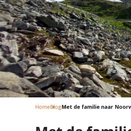
Home
Blog
Met de familie naar Noo